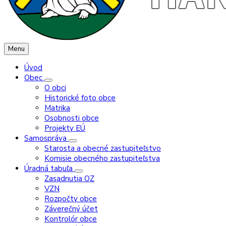
Menu
Úvod
Obec
O obci
Historické foto obce
Matrika
Osobnosti obce
Projekty EÚ
Samospráva
Starosta a obecné zastupiteľstvo
Komisie obecného zastupiteľstva
Úradná tabuľa
Zasadnutia OZ
VZN
Rozpočty obce
Záverečný účet
Kontrolór obce