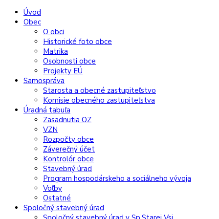
Preskočiť
Preskočiť
Preskočiť
Preskočiť
Úvod
na
na
na
na
Obec
obsah
ľavý
pravý
pätičku
O obci
panel
panel
Historické foto obce
Matrika
Osobnosti obce
Projekty EÚ
Samospráva
Starosta a obecné zastupiteľstvo
Komisie obecného zastupiteľstva
Úradná tabuľa
Zasadnutia OZ
VZN
Rozpočty obce
Záverečný účet
Kontrolór obce
Stavebný úrad
Program hospodárskeho a sociálneho vývoja
Voľby
Ostatné
Spoločný stavebný úrad
Spoločný stavebný úrad v Sp.Starej Vsi