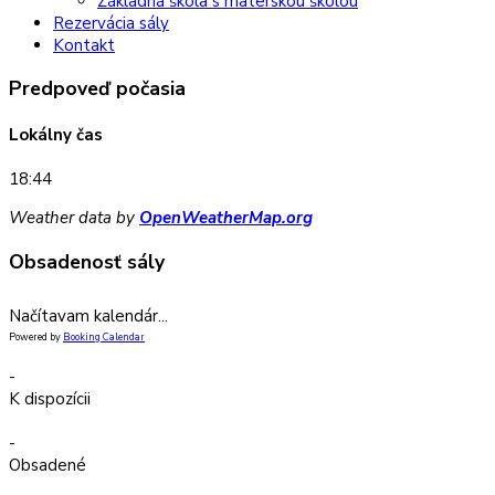
Základná škola s materskou školou
Rezervácia sály
Kontakt
Predpoveď počasia
Lokálny čas
18:44
Weather data by
OpenWeatherMap.org
Obsadenosť sály
Načítavam kalendár...
Powered by
Booking Calendar
-
K dispozícii
-
Obsadené