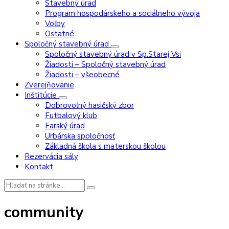
Stavebný úrad
Program hospodárskeho a sociálneho vývoja
Voľby
Ostatné
Spoločný stavebný úrad
Spoločný stavebný úrad v Sp.Starej Vsi
Žiadosti – Spoločný stavebný úrad
Žiadosti – všeobecné
Zverejňovanie
Inštitúcie
Dobrovoľný hasičský zbor
Futbalový klub
Farský úrad
Urbárska spoločnosť
Základná škola s materskou školou
Rezervácia sály
Kontakt
Vyhľadávanie:
community