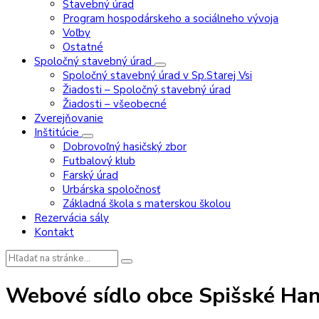
Stavebný úrad
Program hospodárskeho a sociálneho vývoja
Voľby
Ostatné
Spoločný stavebný úrad
Spoločný stavebný úrad v Sp.Starej Vsi
Žiadosti – Spoločný stavebný úrad
Žiadosti – všeobecné
Zverejňovanie
Inštitúcie
Dobrovoľný hasičský zbor
Futbalový klub
Farský úrad
Urbárska spoločnosť
Základná škola s materskou školou
Rezervácia sály
Kontakt
Vyhľadávanie:
Webové sídlo obce Spišské Ha