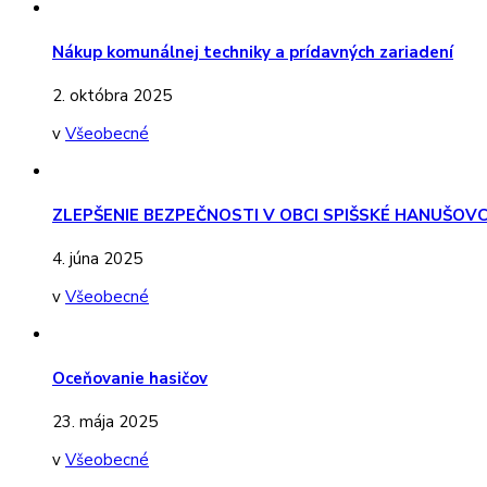
Nákup komunálnej techniky a prídavných zariadení
2. októbra 2025
v
Všeobecné
ZLEPŠENIE BEZPEČNOSTI V OBCI SPIŠSKÉ HANUŠOV
4. júna 2025
v
Všeobecné
Oceňovanie hasičov
23. mája 2025
v
Všeobecné