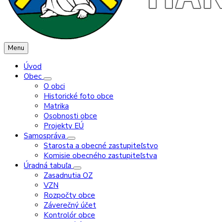
Menu
Úvod
Obec
O obci
Historické foto obce
Matrika
Osobnosti obce
Projekty EÚ
Samospráva
Starosta a obecné zastupiteľstvo
Komisie obecného zastupiteľstva
Úradná tabuľa
Zasadnutia OZ
VZN
Rozpočty obce
Záverečný účet
Kontrolór obce