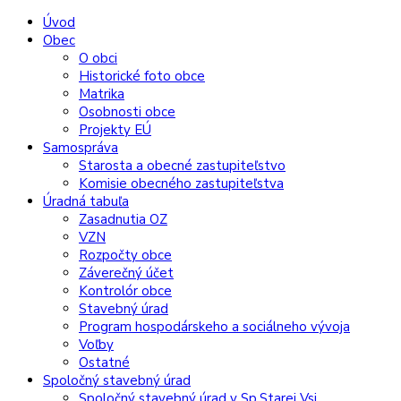
Preskočiť
Preskočiť
Preskočiť
Preskočiť
Úvod
na
na
na
na
Obec
obsah
ľavý
pravý
pätičku
O obci
panel
panel
Historické foto obce
Matrika
Osobnosti obce
Projekty EÚ
Samospráva
Starosta a obecné zastupiteľstvo
Komisie obecného zastupiteľstva
Úradná tabuľa
Zasadnutia OZ
VZN
Rozpočty obce
Záverečný účet
Kontrolór obce
Stavebný úrad
Program hospodárskeho a sociálneho vývoja
Voľby
Ostatné
Spoločný stavebný úrad
Spoločný stavebný úrad v Sp.Starej Vsi