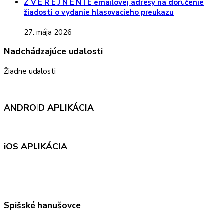
Z V E R E J N E N I E emailovej adresy na doručenie
žiadosti o vydanie hlasovacieho preukazu
27. mája 2026
Nadchádzajúce udalosti
Žiadne udalosti
ANDROID APLIKÁCIA
iOS APLIKÁCIA
Spišské hanušovce