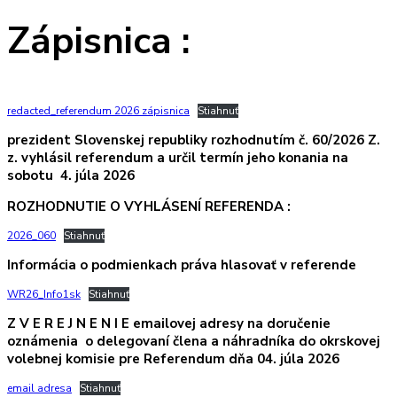
Zápisnica :
redacted_referendum 2026 zápisnica
Stiahnuť
prezident Slovenskej republiky rozhodnutím č. 60/2026 Z.
z. vyhlásil referendum a určil termín jeho konania na
sobotu 4. júla 2026
ROZHODNUTIE O VYHLÁSENÍ REFERENDA :
2026_060
Stiahnuť
Informácia o podmienkach práva hlasovať v referende
WR26_Info1sk
Stiahnuť
Z V E R E J N E N I E
emailovej adresy na doručenie
oznámenia o delegovaní člena a náhradníka
do okrskovej
volebnej komisie pre Referendum
dňa 04. júla 2026
email adresa
Stiahnuť