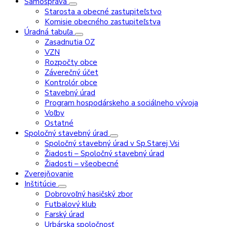
Samospráva
Starosta a obecné zastupiteľstvo
Komisie obecného zastupiteľstva
Úradná tabuľa
Zasadnutia OZ
VZN
Rozpočty obce
Záverečný účet
Kontrolór obce
Stavebný úrad
Program hospodárskeho a sociálneho vývoja
Voľby
Ostatné
Spoločný stavebný úrad
Spoločný stavebný úrad v Sp.Starej Vsi
Žiadosti – Spoločný stavebný úrad
Žiadosti – všeobecné
Zverejňovanie
Inštitúcie
Dobrovoľný hasičský zbor
Futbalový klub
Farský úrad
Urbárska spoločnosť