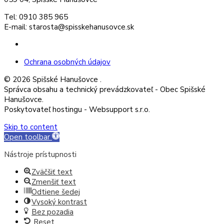
Tel: 0910 385 965
E-mail: starosta@spisskehanusovce.sk
Facebook
Ochrana osobných údajov
© 2026 Spišské Hanušovce .
Správca obsahu a technický prevádzkovateľ - Obec Spišské
Hanušovce.
Poskytovateľ hostingu - Websupport s.r.o.
Skip to content
Open toolbar
Nástroje prístupnosti
Zväčšiť text
Zmenšiť text
Odtiene šedej
Vysoký kontrast
Bez pozadia
Reset