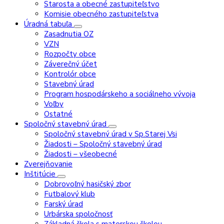
Starosta a obecné zastupiteľstvo
Komisie obecného zastupiteľstva
Úradná tabuľa
Zasadnutia OZ
VZN
Rozpočty obce
Záverečný účet
Kontrolór obce
Stavebný úrad
Program hospodárskeho a sociálneho vývoja
Voľby
Ostatné
Spoločný stavebný úrad
Spoločný stavebný úrad v Sp.Starej Vsi
Žiadosti – Spoločný stavebný úrad
Žiadosti – všeobecné
Zverejňovanie
Inštitúcie
Dobrovoľný hasičský zbor
Futbalový klub
Farský úrad
Urbárska spoločnosť
Základná škola s materskou školou