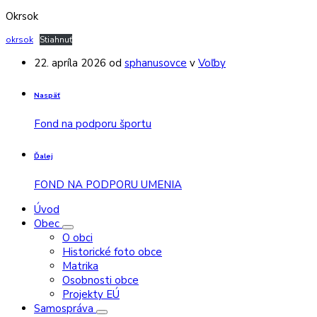
Okrsok
okrsok
Stiahnuť
22. apríla 2026
od
sphanusovce
v
Voľby
Naspäť
Fond na podporu športu
Ďalej
FOND NA PODPORU UMENIA
Úvod
Obec
O obci
Historické foto obce
Matrika
Osobnosti obce
Projekty EÚ
Samospráva