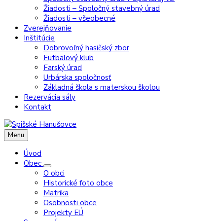
Žiadosti – Spoločný stavebný úrad
Žiadosti – všeobecné
Zverejňovanie
Inštitúcie
Dobrovoľný hasičský zbor
Futbalový klub
Farský úrad
Urbárska spoločnosť
Základná škola s materskou školou
Rezervácia sály
Kontakt
Menu
Úvod
Obec
O obci
Historické foto obce
Matrika
Osobnosti obce
Projekty EÚ