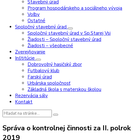
Stavebný úrad
Program hospodárskeho a sociálneho vývoja
Voľby
Ostatné
Spoločný stavebný úrad
Spoločný stavebný úrad v Sp.Starej Vsi
Žiadosti – Spoločný stavebný úrad
Žiadosti – všeobecné
Zverejňovanie
Inštitúcie
Dobrovoľný hasičský zbor
Futbalový klub
Farský úrad
Urbárska spoločnosť
Základná škola s materskou školou
Rezervácia sály
Kontakt
Vyhľadávanie:
Správa o kontrolnej činnosti za II. polrok
2019