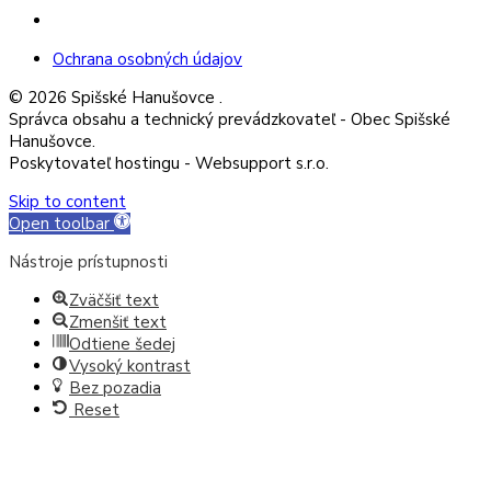
Facebook
Ochrana osobných údajov
© 2026 Spišské Hanušovce .
Správca obsahu a technický prevádzkovateľ - Obec Spišské
Hanušovce.
Poskytovateľ hostingu - Websupport s.r.o.
Skip to content
Open toolbar
Nástroje prístupnosti
Zväčšiť text
Zmenšiť text
Odtiene šedej
Vysoký kontrast
Bez pozadia
Reset