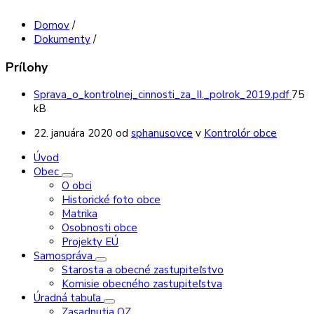
Domov
/
Dokumenty
/
Prílohy
Veľk
Sprava_o_kontrolnej_cinnosti_za_II._polrok_2019.pdf
75
súbo
kB
22. januára 2020
od
sphanusovce
v
Kontrolór obce
Úvod
Obec
O obci
Historické foto obce
Matrika
Osobnosti obce
Projekty EÚ
Samospráva
Starosta a obecné zastupiteľstvo
Komisie obecného zastupiteľstva
Úradná tabuľa
Zasadnutia OZ