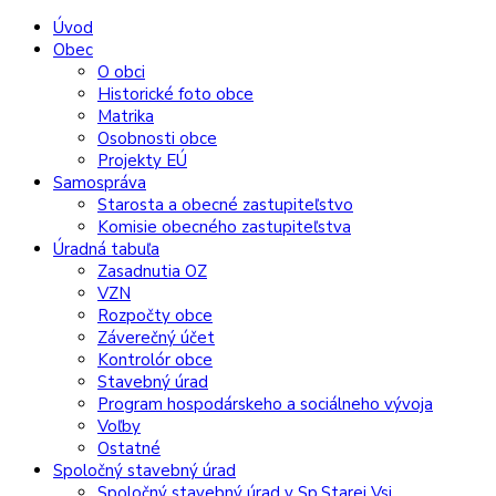
Preskočiť
Preskočiť
Preskočiť
Preskočiť
Úvod
na
na
na
na
Obec
obsah
ľavý
pravý
pätičku
O obci
panel
panel
Historické foto obce
Matrika
Osobnosti obce
Projekty EÚ
Samospráva
Starosta a obecné zastupiteľstvo
Komisie obecného zastupiteľstva
Úradná tabuľa
Zasadnutia OZ
VZN
Rozpočty obce
Záverečný účet
Kontrolór obce
Stavebný úrad
Program hospodárskeho a sociálneho vývoja
Voľby
Ostatné
Spoločný stavebný úrad
Spoločný stavebný úrad v Sp.Starej Vsi