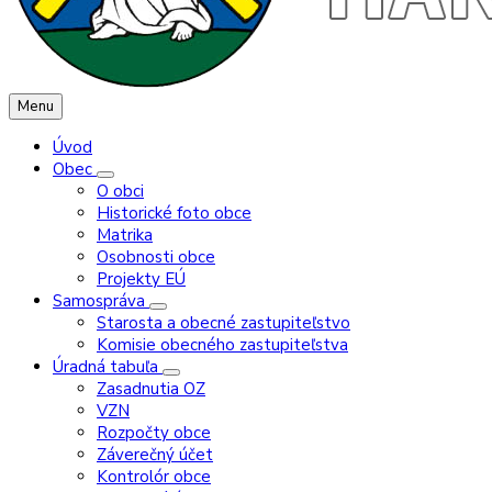
Menu
Úvod
Obec
O obci
Historické foto obce
Matrika
Osobnosti obce
Projekty EÚ
Samospráva
Starosta a obecné zastupiteľstvo
Komisie obecného zastupiteľstva
Úradná tabuľa
Zasadnutia OZ
VZN
Rozpočty obce
Záverečný účet
Kontrolór obce