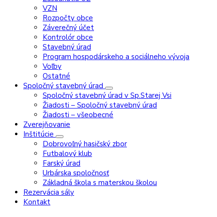
VZN
Rozpočty obce
Záverečný účet
Kontrolór obce
Stavebný úrad
Program hospodárskeho a sociálneho vývoja
Voľby
Ostatné
Spoločný stavebný úrad
Spoločný stavebný úrad v Sp.Starej Vsi
Žiadosti – Spoločný stavebný úrad
Žiadosti – všeobecné
Zverejňovanie
Inštitúcie
Dobrovoľný hasičský zbor
Futbalový klub
Farský úrad
Urbárska spoločnosť
Základná škola s materskou školou
Rezervácia sály
Kontakt