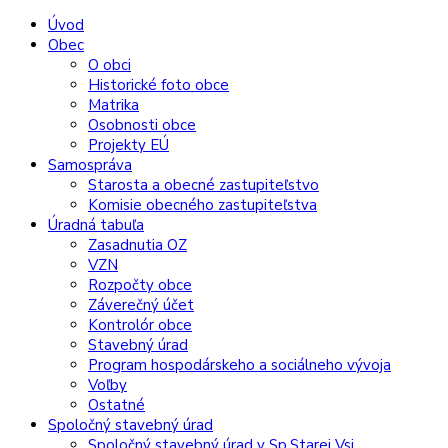
Preskočiť
Preskočiť
Preskočiť
Preskočiť
Úvod
na
na
na
na
Obec
obsah
ľavý
pravý
pätičku
O obci
panel
panel
Historické foto obce
Matrika
Osobnosti obce
Projekty EÚ
Samospráva
Starosta a obecné zastupiteľstvo
Komisie obecného zastupiteľstva
Úradná tabuľa
Zasadnutia OZ
VZN
Rozpočty obce
Záverečný účet
Kontrolór obce
Stavebný úrad
Program hospodárskeho a sociálneho vývoja
Voľby
Ostatné
Spoločný stavebný úrad
Spoločný stavebný úrad v Sp.Starej Vsi