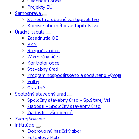
Osobnosti obce
Projekty EÚ
Samospráva
Starosta a obecné zastupiteľstvo
Komisie obecného zastupiteľstva
Úradná tabuľa
Zasadnutia OZ
VZN
Rozpočty obce
Záverečný účet
Kontrolór obce
Stavebný úrad
Program hospodárskeho a sociálneho vývoja
Voľby
Ostatné
Spoločný stavebný úrad
Spoločný stavebný úrad v Sp.Starej Vsi
Žiadosti – Spoločný stavebný úrad
Žiadosti – všeobecné
Zverejňovanie
Inštitúcie
Dobrovoľný hasičský zbor
Futbalový klub