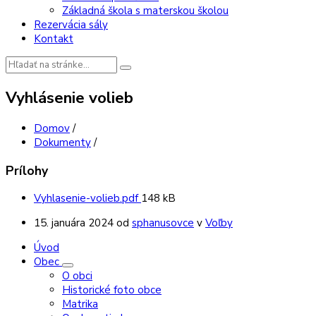
Základná škola s materskou školou
Rezervácia sály
Kontakt
Vyhľadávanie:
Vyhlásenie volieb
Domov
/
Dokumenty
/
Prílohy
Veľkosť
Vyhlasenie-volieb.pdf
148 kB
súboru:
15. januára 2024
od
sphanusovce
v
Voľby
Úvod
Obec
O obci
Historické foto obce
Matrika