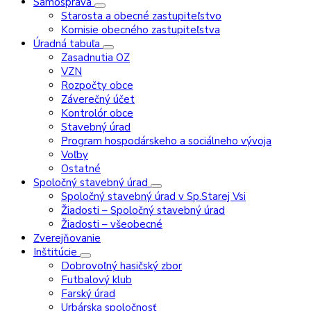
Samospráva
Starosta a obecné zastupiteľstvo
Komisie obecného zastupiteľstva
Úradná tabuľa
Zasadnutia OZ
VZN
Rozpočty obce
Záverečný účet
Kontrolór obce
Stavebný úrad
Program hospodárskeho a sociálneho vývoja
Voľby
Ostatné
Spoločný stavebný úrad
Spoločný stavebný úrad v Sp.Starej Vsi
Žiadosti – Spoločný stavebný úrad
Žiadosti – všeobecné
Zverejňovanie
Inštitúcie
Dobrovoľný hasičský zbor
Futbalový klub
Farský úrad
Urbárska spoločnosť