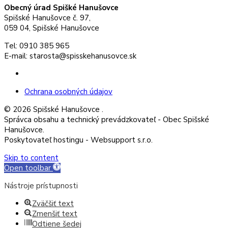
Obecný úrad Spišké Hanušovce
Spišské Hanušovce č. 97,
059 04, Spišské Hanušovce
Tel: 0910 385 965
E-mail: starosta@spisskehanusovce.sk
Facebook
Ochrana osobných údajov
© 2026 Spišské Hanušovce .
Správca obsahu a technický prevádzkovateľ - Obec Spišské
Hanušovce.
Poskytovateľ hostingu - Websupport s.r.o.
Skip to content
Open toolbar
Nástroje prístupnosti
Zväčšiť text
Zmenšiť text
Odtiene šedej