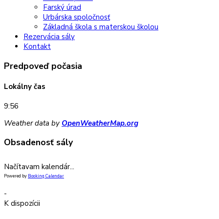
Farský úrad
Urbárska spoločnosť
Základná škola s materskou školou
Rezervácia sály
Kontakt
Predpoveď počasia
Lokálny čas
9:56
Weather data by
OpenWeatherMap.org
Obsadenosť sály
Načítavam kalendár...
Powered by
Booking Calendar
-
K dispozícii