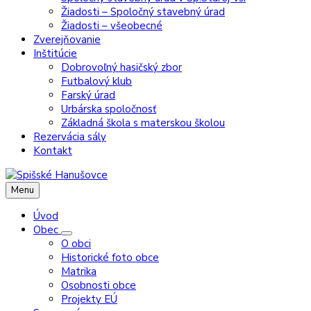
Žiadosti – Spoločný stavebný úrad
Žiadosti – všeobecné
Zverejňovanie
Inštitúcie
Dobrovoľný hasičský zbor
Futbalový klub
Farský úrad
Urbárska spoločnosť
Základná škola s materskou školou
Rezervácia sály
Kontakt
Menu
Úvod
Obec
O obci
Historické foto obce
Matrika
Osobnosti obce
Projekty EÚ