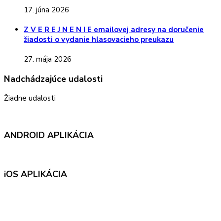
17. júna 2026
Z V E R E J N E N I E emailovej adresy na doručenie
žiadosti o vydanie hlasovacieho preukazu
27. mája 2026
Nadchádzajúce udalosti
Žiadne udalosti
ANDROID APLIKÁCIA
iOS APLIKÁCIA