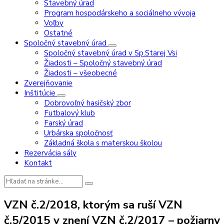
Stavebný úrad
Program hospodárskeho a sociálneho vývoja
Voľby
Ostatné
Spoločný stavebný úrad
Spoločný stavebný úrad v Sp.Starej Vsi
Žiadosti – Spoločný stavebný úrad
Žiadosti – všeobecné
Zverejňovanie
Inštitúcie
Dobrovoľný hasičský zbor
Futbalový klub
Farský úrad
Urbárska spoločnosť
Základná škola s materskou školou
Rezervácia sály
Kontakt
Vyhľadávanie:
VZN č.2/2018, ktorým sa ruší VZN
č.5/2015 v znení VZN č.2/2017 – požiarny