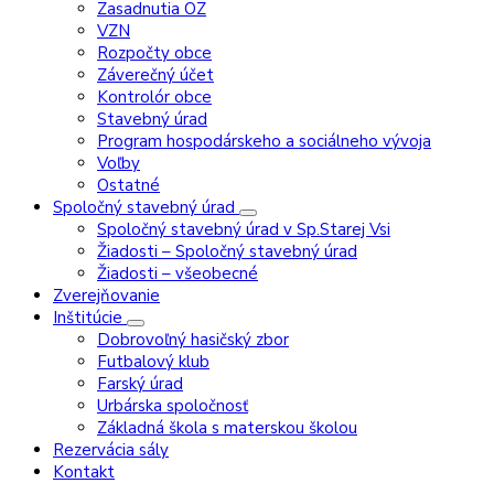
Zasadnutia OZ
VZN
Rozpočty obce
Záverečný účet
Kontrolór obce
Stavebný úrad
Program hospodárskeho a sociálneho vývoja
Voľby
Ostatné
Spoločný stavebný úrad
Spoločný stavebný úrad v Sp.Starej Vsi
Žiadosti – Spoločný stavebný úrad
Žiadosti – všeobecné
Zverejňovanie
Inštitúcie
Dobrovoľný hasičský zbor
Futbalový klub
Farský úrad
Urbárska spoločnosť
Základná škola s materskou školou
Rezervácia sály
Kontakt