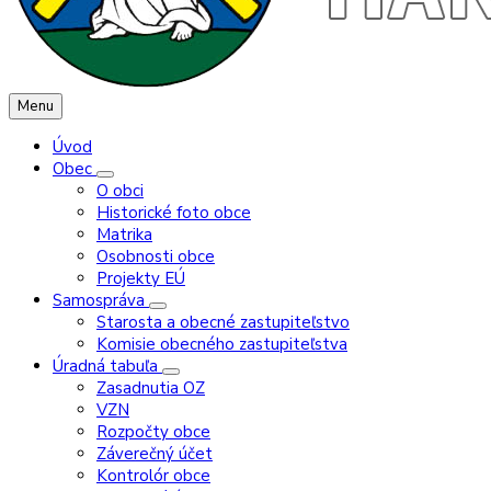
Menu
Úvod
Obec
O obci
Historické foto obce
Matrika
Osobnosti obce
Projekty EÚ
Samospráva
Starosta a obecné zastupiteľstvo
Komisie obecného zastupiteľstva
Úradná tabuľa
Zasadnutia OZ
VZN
Rozpočty obce
Záverečný účet
Kontrolór obce