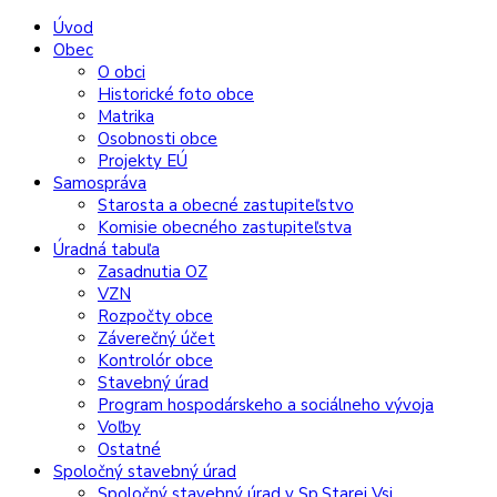
Preskočiť
Preskočiť
Preskočiť
Preskočiť
Úvod
na
na
na
na
Obec
obsah
ľavý
pravý
pätičku
O obci
panel
panel
Historické foto obce
Matrika
Osobnosti obce
Projekty EÚ
Samospráva
Starosta a obecné zastupiteľstvo
Komisie obecného zastupiteľstva
Úradná tabuľa
Zasadnutia OZ
VZN
Rozpočty obce
Záverečný účet
Kontrolór obce
Stavebný úrad
Program hospodárskeho a sociálneho vývoja
Voľby
Ostatné
Spoločný stavebný úrad
Spoločný stavebný úrad v Sp.Starej Vsi