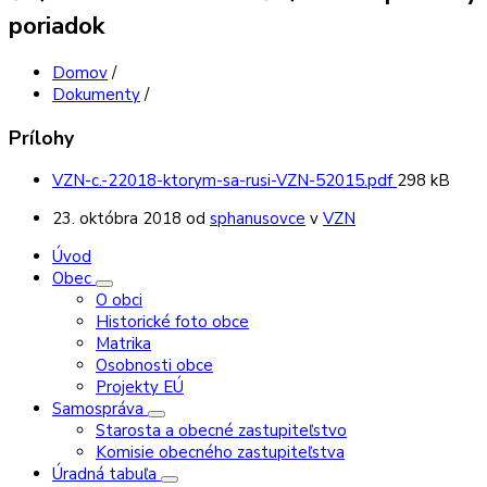
poriadok
Domov
/
Dokumenty
/
Prílohy
Veľkosť
VZN-c.-22018-ktorym-sa-rusi-VZN-52015.pdf
298 kB
súboru:
23. októbra 2018
od
sphanusovce
v
VZN
Úvod
Obec
O obci
Historické foto obce
Matrika
Osobnosti obce
Projekty EÚ
Samospráva
Starosta a obecné zastupiteľstvo
Komisie obecného zastupiteľstva
Úradná tabuľa