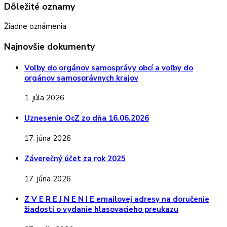
Dôležité oznamy
Žiadne oznámenia
Najnovšie dokumenty
Voľby do orgánov samosprávy obcí a voľby do
orgánov samosprávnych krajov
1. júla 2026
Uznesenie OcZ zo dňa 16.06.2026
17. júna 2026
Záverečný účet za rok 2025
17. júna 2026
Z V E R E J N E N I E emailovej adresy na doručenie
žiadosti o vydanie hlasovacieho preukazu