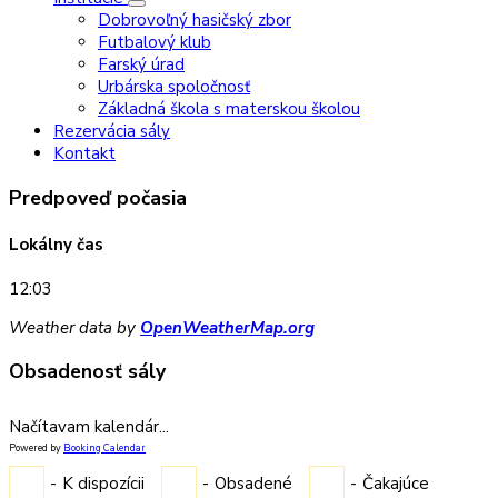
Dobrovoľný hasičský zbor
Futbalový klub
Farský úrad
Urbárska spoločnosť
Základná škola s materskou školou
Rezervácia sály
Kontakt
Predpoveď počasia
Lokálny čas
12:03
Weather data by
OpenWeatherMap.org
Obsadenosť sály
Načítavam kalendár...
Powered by
Booking Calendar
-
K dispozícii
-
Obsadené
-
Čakajúce