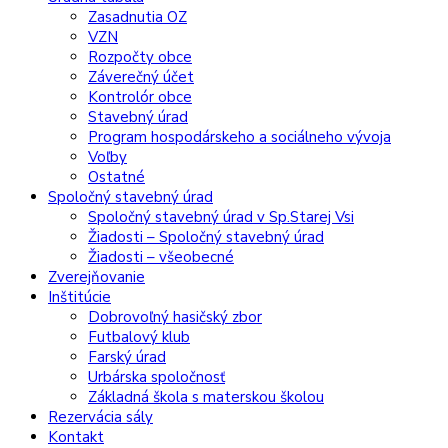
Zasadnutia OZ
VZN
Rozpočty obce
Záverečný účet
Kontrolór obce
Stavebný úrad
Program hospodárskeho a sociálneho vývoja
Voľby
Ostatné
Spoločný stavebný úrad
Spoločný stavebný úrad v Sp.Starej Vsi
Žiadosti – Spoločný stavebný úrad
Žiadosti – všeobecné
Zverejňovanie
Inštitúcie
Dobrovoľný hasičský zbor
Futbalový klub
Farský úrad
Urbárska spoločnosť
Základná škola s materskou školou
Rezervácia sály
Kontakt