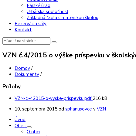
Farský úrad
Urbárska spoločnosť
Základná škola s materskou školou
Rezervácia sály
Kontakt
Vyhľadávanie:
VZN č.4/2015 o výške príspevku v školskýc
Domov
/
Dokumenty
/
Prílohy
Veľkosť
VZN-c.-42015-o-vyske-prispevku.pdf
216 kB
súboru:
10. septembra 2015
od
sphanusovce
v
VZN
Úvod
Obec
O obci