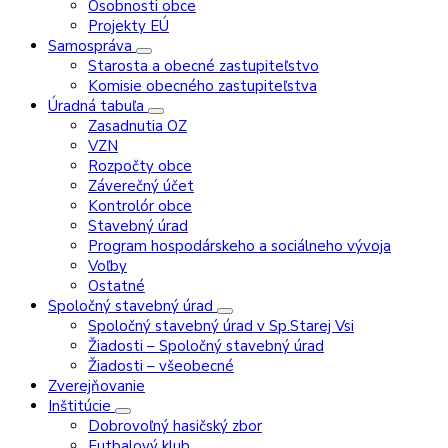
Osobnosti obce
Projekty EÚ
Samospráva
Starosta a obecné zastupiteľstvo
Komisie obecného zastupiteľstva
Úradná tabuľa
Zasadnutia OZ
VZN
Rozpočty obce
Záverečný účet
Kontrolór obce
Stavebný úrad
Program hospodárskeho a sociálneho vývoja
Voľby
Ostatné
Spoločný stavebný úrad
Spoločný stavebný úrad v Sp.Starej Vsi
Žiadosti – Spoločný stavebný úrad
Žiadosti – všeobecné
Zverejňovanie
Inštitúcie
Dobrovoľný hasičský zbor
Futbalový klub