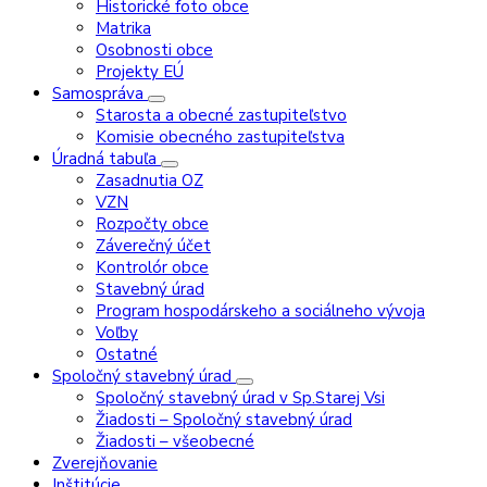
Historické foto obce
Matrika
Osobnosti obce
Projekty EÚ
Samospráva
Starosta a obecné zastupiteľstvo
Komisie obecného zastupiteľstva
Úradná tabuľa
Zasadnutia OZ
VZN
Rozpočty obce
Záverečný účet
Kontrolór obce
Stavebný úrad
Program hospodárskeho a sociálneho vývoja
Voľby
Ostatné
Spoločný stavebný úrad
Spoločný stavebný úrad v Sp.Starej Vsi
Žiadosti – Spoločný stavebný úrad
Žiadosti – všeobecné
Zverejňovanie
Inštitúcie