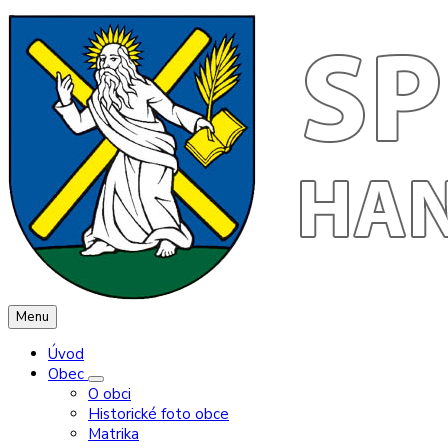
Menu
Úvod
Obec
O obci
Historické foto obce
Matrika