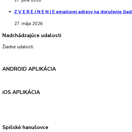
17. júna 2026
Z V E R E J N E N I E emailovej adresy na doručenie ži
27. mája 2026
Nadchádzajúce udalosti
Žiadne udalosti
ANDROID APLIKÁCIA
iOS APLIKÁCIA
Spišské hanušovce