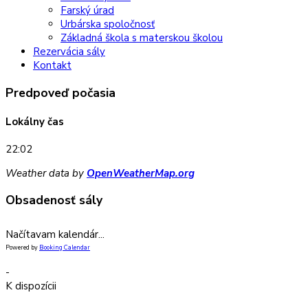
Farský úrad
Urbárska spoločnosť
Základná škola s materskou školou
Rezervácia sály
Kontakt
Predpoveď počasia
Lokálny čas
22:02
Weather data by
OpenWeatherMap.org
Obsadenosť sály
Načítavam kalendár...
Powered by
Booking Calendar
-
K dispozícii