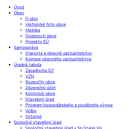
Preskočiť
Preskočiť
Preskočiť
Preskočiť
Úvod
na
na
na
na
Obec
obsah
ľavý
pravý
pätičku
O obci
panel
panel
Historické foto obce
Matrika
Osobnosti obce
Projekty EÚ
Samospráva
Starosta a obecné zastupiteľstvo
Komisie obecného zastupiteľstva
Úradná tabuľa
Zasadnutia OZ
VZN
Rozpočty obce
Záverečný účet
Kontrolór obce
Stavebný úrad
Program hospodárskeho a sociálneho vývoja
Voľby
Ostatné
Spoločný stavebný úrad
Spoločný stavebný úrad v Sp.Starej Vsi