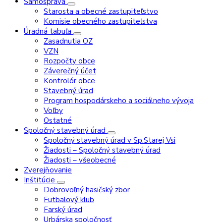
Samospráva
Starosta a obecné zastupiteľstvo
Komisie obecného zastupiteľstva
Úradná tabuľa
Zasadnutia OZ
VZN
Rozpočty obce
Záverečný účet
Kontrolór obce
Stavebný úrad
Program hospodárskeho a sociálneho vývoja
Voľby
Ostatné
Spoločný stavebný úrad
Spoločný stavebný úrad v Sp.Starej Vsi
Žiadosti – Spoločný stavebný úrad
Žiadosti – všeobecné
Zverejňovanie
Inštitúcie
Dobrovoľný hasičský zbor
Futbalový klub
Farský úrad
Urbárska spoločnosť