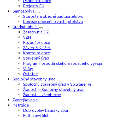
Osobnosti obce
Projekty EÚ
Samospráva
Starosta a obecné zastupiteľstvo
Komisie obecného zastupiteľstva
Úradná tabuľa
Zasadnutia OZ
VZN
Rozpočty obce
Záverečný účet
Kontrolór obce
Stavebný úrad
Program hospodárskeho a sociálneho vývoja
Voľby
Ostatné
Spoločný stavebný úrad
Spoločný stavebný úrad v Sp.Starej Vsi
Žiadosti – Spoločný stavebný úrad
Žiadosti – všeobecné
Zverejňovanie
Inštitúcie
Dobrovoľný hasičský zbor
Futbalový klub