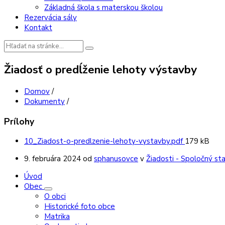
Základná škola s materskou školou
Rezervácia sály
Kontakt
Vyhľadávanie:
Žiadosť o predĺženie lehoty výstavby
Domov
/
Dokumenty
/
Prílohy
Veľkosť
10_Ziadost-o-predlzenie-lehoty-vystavby.pdf
179 kB
súboru:
9. februára 2024
od
sphanusovce
v
Žiadosti - Spoločný st
Úvod
Obec
O obci
Historické foto obce
Matrika