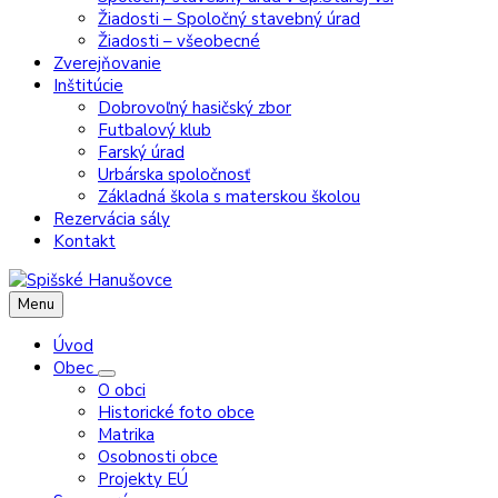
Žiadosti – Spoločný stavebný úrad
Žiadosti – všeobecné
Zverejňovanie
Inštitúcie
Dobrovoľný hasičský zbor
Futbalový klub
Farský úrad
Urbárska spoločnosť
Základná škola s materskou školou
Rezervácia sály
Kontakt
Menu
Úvod
Obec
O obci
Historické foto obce
Matrika
Osobnosti obce
Projekty EÚ