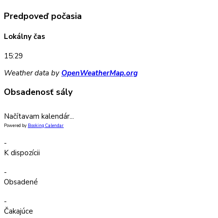
Predpoveď počasia
Lokálny čas
15:29
Weather data by
OpenWeatherMap.org
Obsadenosť sály
Načítavam kalendár...
Powered by
Booking Calendar
-
K dispozícii
-
Obsadené
-
Čakajúce