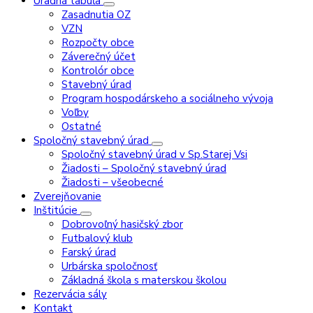
Úradná tabuľa
Zasadnutia OZ
VZN
Rozpočty obce
Záverečný účet
Kontrolór obce
Stavebný úrad
Program hospodárskeho a sociálneho vývoja
Voľby
Ostatné
Spoločný stavebný úrad
Spoločný stavebný úrad v Sp.Starej Vsi
Žiadosti – Spoločný stavebný úrad
Žiadosti – všeobecné
Zverejňovanie
Inštitúcie
Dobrovoľný hasičský zbor
Futbalový klub
Farský úrad
Urbárska spoločnosť
Základná škola s materskou školou
Rezervácia sály
Kontakt