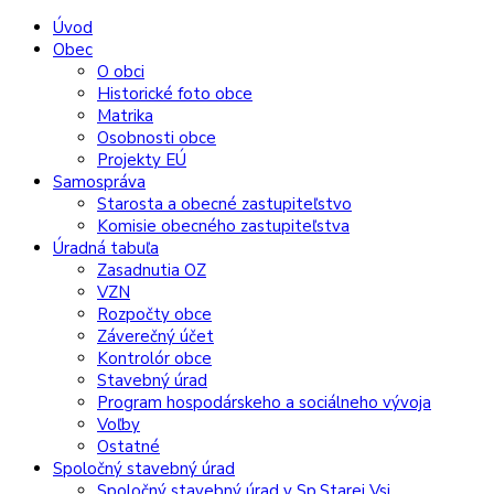
Preskočiť
Preskočiť
Preskočiť
Preskočiť
Úvod
na
na
na
na
Obec
obsah
ľavý
pravý
pätičku
O obci
panel
panel
Historické foto obce
Matrika
Osobnosti obce
Projekty EÚ
Samospráva
Starosta a obecné zastupiteľstvo
Komisie obecného zastupiteľstva
Úradná tabuľa
Zasadnutia OZ
VZN
Rozpočty obce
Záverečný účet
Kontrolór obce
Stavebný úrad
Program hospodárskeho a sociálneho vývoja
Voľby
Ostatné
Spoločný stavebný úrad
Spoločný stavebný úrad v Sp.Starej Vsi