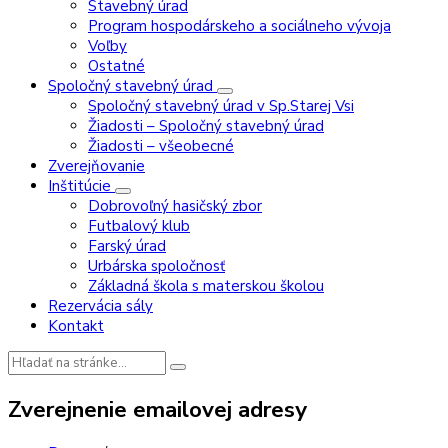
Stavebný úrad
Program hospodárskeho a sociálneho vývoja
Voľby
Ostatné
Spoločný stavebný úrad
Spoločný stavebný úrad v Sp.Starej Vsi
Žiadosti – Spoločný stavebný úrad
Žiadosti – všeobecné
Zverejňovanie
Inštitúcie
Dobrovoľný hasičský zbor
Futbalový klub
Farský úrad
Urbárska spoločnosť
Základná škola s materskou školou
Rezervácia sály
Kontakt
Vyhľadávanie:
Zverejnenie emailovej adresy