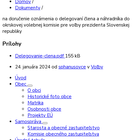
Domov
/
Dokumenty
/
na doručenie oznámenia o delegovaní člena a náhradníka do
okrskovej volebnej komisie pre voľby prezidenta Slovenskej
republiky
Prílohy
Veľkosť
Delegovanie-clena.pdf
155 kB
súboru:
24. januára 2024
od
sphanusovce
v
Voľby
Úvod
Obec
O obci
Historické foto obce
Matrika
Osobnosti obce
Projekty EÚ
Samospráva
Starosta a obecné zastupiteľstvo
Komisie obecného zastupiteľstva