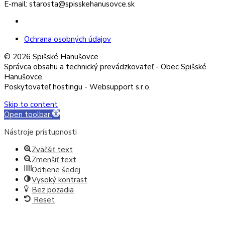
E-mail: starosta@spisskehanusovce.sk
Facebook
Ochrana osobných údajov
© 2026 Spišské Hanušovce .
Správca obsahu a technický prevádzkovateľ - Obec Spišské
Hanušovce.
Poskytovateľ hostingu - Websupport s.r.o.
Skip to content
Open toolbar
Nástroje prístupnosti
Zväčšiť text
Zmenšiť text
Odtiene šedej
Vysoký kontrast
Bez pozadia
Reset