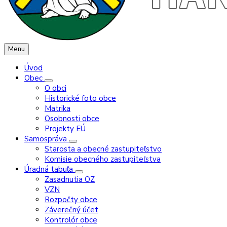
Menu
Úvod
Obec
O obci
Historické foto obce
Matrika
Osobnosti obce
Projekty EÚ
Samospráva
Starosta a obecné zastupiteľstvo
Komisie obecného zastupiteľstva
Úradná tabuľa
Zasadnutia OZ
VZN
Rozpočty obce
Záverečný účet
Kontrolór obce