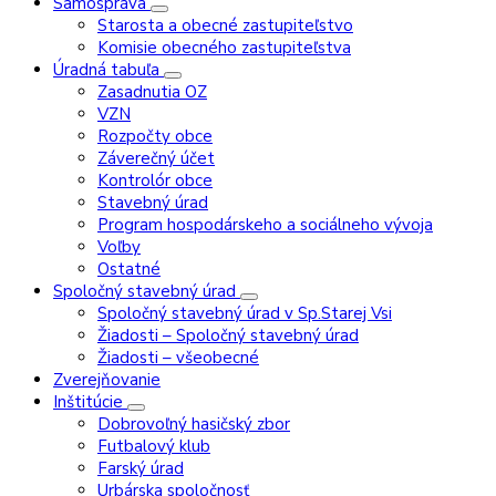
Samospráva
Starosta a obecné zastupiteľstvo
Komisie obecného zastupiteľstva
Úradná tabuľa
Zasadnutia OZ
VZN
Rozpočty obce
Záverečný účet
Kontrolór obce
Stavebný úrad
Program hospodárskeho a sociálneho vývoja
Voľby
Ostatné
Spoločný stavebný úrad
Spoločný stavebný úrad v Sp.Starej Vsi
Žiadosti – Spoločný stavebný úrad
Žiadosti – všeobecné
Zverejňovanie
Inštitúcie
Dobrovoľný hasičský zbor
Futbalový klub
Farský úrad
Urbárska spoločnosť