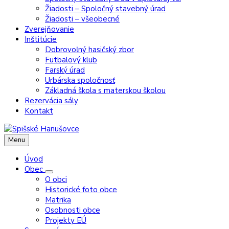
Žiadosti – Spoločný stavebný úrad
Žiadosti – všeobecné
Zverejňovanie
Inštitúcie
Dobrovoľný hasičský zbor
Futbalový klub
Farský úrad
Urbárska spoločnosť
Základná škola s materskou školou
Rezervácia sály
Kontakt
Menu
Úvod
Obec
O obci
Historické foto obce
Matrika
Osobnosti obce
Projekty EÚ