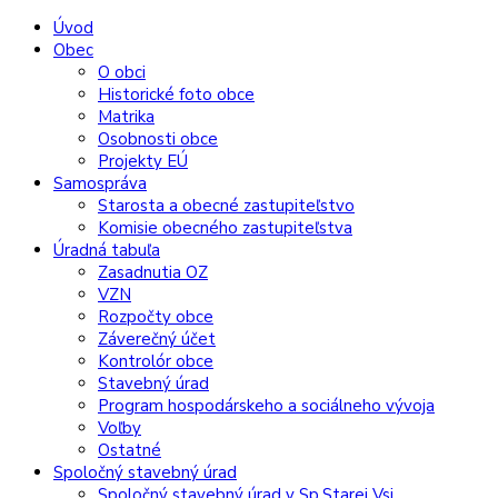
Preskočiť
Preskočiť
Preskočiť
Úvod
na
na
na
Obec
obsah
ľavý
pätičku
O obci
panel
Historické foto obce
Matrika
Osobnosti obce
Projekty EÚ
Samospráva
Starosta a obecné zastupiteľstvo
Komisie obecného zastupiteľstva
Úradná tabuľa
Zasadnutia OZ
VZN
Rozpočty obce
Záverečný účet
Kontrolór obce
Stavebný úrad
Program hospodárskeho a sociálneho vývoja
Voľby
Ostatné
Spoločný stavebný úrad
Spoločný stavebný úrad v Sp.Starej Vsi