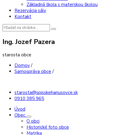
Základná škola s materskou školou
Rezervácia sály
Kontakt
Vyhľadávanie:
Ing. Jozef Pazera
starosta obce
Domov
/
Samospráva obce
/
starosta@spisskehanusovce.sk
0910 385 965
Úvod
Obec
O obci
Historické foto obce
Matrika