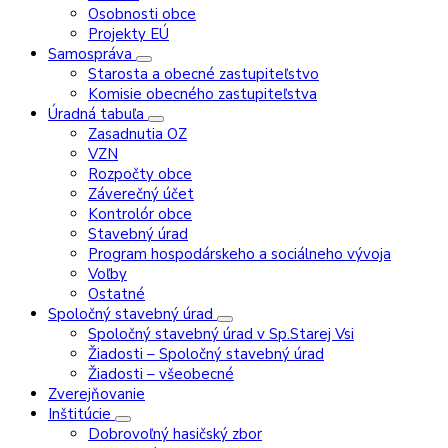
Osobnosti obce
Projekty EÚ
Samospráva
Starosta a obecné zastupiteľstvo
Komisie obecného zastupiteľstva
Úradná tabuľa
Zasadnutia OZ
VZN
Rozpočty obce
Záverečný účet
Kontrolór obce
Stavebný úrad
Program hospodárskeho a sociálneho vývoja
Voľby
Ostatné
Spoločný stavebný úrad
Spoločný stavebný úrad v Sp.Starej Vsi
Žiadosti – Spoločný stavebný úrad
Žiadosti – všeobecné
Zverejňovanie
Inštitúcie
Dobrovoľný hasičský zbor